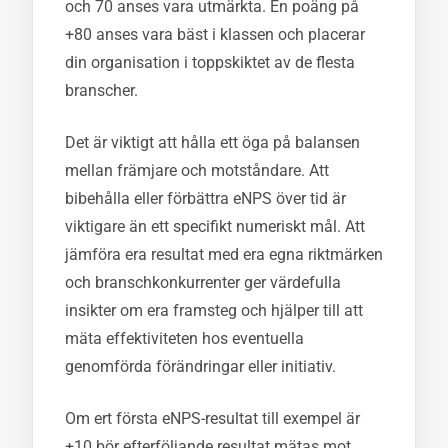
och 70 anses vara utmärkta. En poäng på
+80 anses vara bäst i klassen och placerar
din organisation i toppskiktet av de flesta
branscher.
Det är viktigt att hålla ett öga på balansen
mellan främjare och motståndare. Att
bibehålla eller förbättra eNPS över tid är
viktigare än ett specifikt numeriskt mål. Att
jämföra era resultat med era egna riktmärken
och branschkonkurrenter ger värdefulla
insikter om era framsteg och hjälper till att
mäta effektiviteten hos eventuella
genomförda förändringar eller initiativ.
Om ert första eNPS-resultat till exempel är
+10 bör efterföljande resultat mätas mot